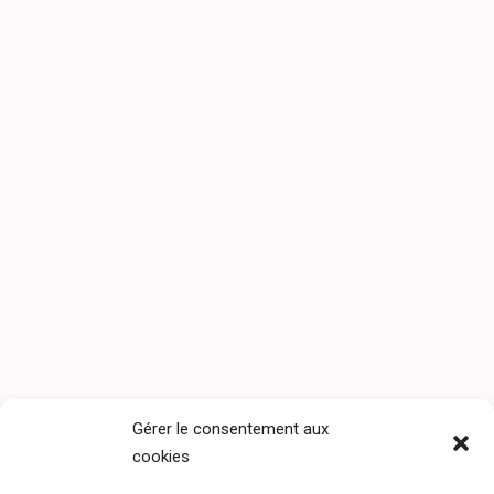
Alexis Alexandre
Par
Liz
03/09/2019
Laisser un commentaire
Gérer le consentement aux
cookies