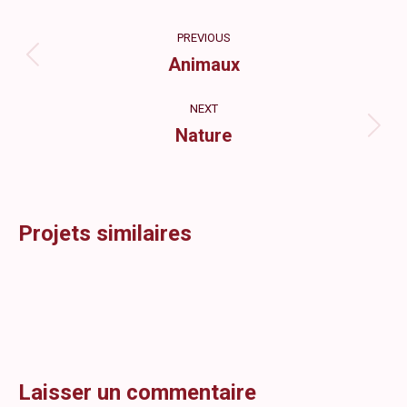
Facebook
X
Pinterest
LinkedIn
Navigation
PREVIOUS
de
Animaux
Onglet
précédent
commentaire
NEXT
Nature
Projets
similaires
Projets similaires
Laisser un commentaire