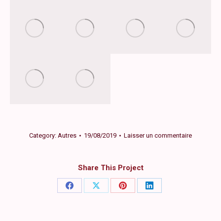
Category:
Autres
19/08/2019
Laisser un commentaire
Share This Project
Share
Share
Share
Share
on
on
on
on